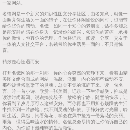
一家网站。
名镜网是一个新兴的知识性图文分享社区，由名知意，就像一
面照亮你生活另一面的镜子，在让你休闲愉悦的同时，也能带
给你些许的感动。名镜，如同一个知心的老朋友，话不多却总
是能安静的陪在你身边，记录你的高兴，领悟你的苦痛，承接
你的傲慢，包容你的无理。作为将记录、阅读、分享、交友于
一体的人文社交平台，名镜带给你生活另一面的，不只是惊
喜。
精致走心随遇而安
打开名镜网的那一刹那，你的心会突然的安静下来。看着由精
美图文组合而成的网站，温馨、淡雅，内心的那些躁动不安、
那些被世俗熏染了的灵魂，总会不觉的沉静下来。读一句名
言、吟一首小诗、欣赏一张美图、记录一下生活感受，抑或是
读读时尚新闻、说说搞笑段子，放松的宁静，随意的快乐，让
你看到了岁月原可以这样安好。而你再也不用担心烦躁的生活
中找不到一片静地，找不到灵魂的归依。于静好的时光里，聆
听生活。风起，闲看落花，学会在风中捡拾一份落花的美丽。
雨落，懂得品味流水的情怀。名镜总会尽情的让你倾诉自己的
内心、为你留下最纯粹的生活领悟。