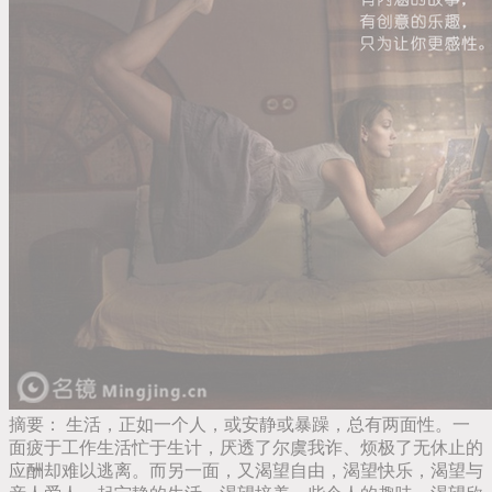
摘要：
生活，正如一个人，或安静或暴躁，总有两面性。一
面疲于工作生活忙于生计，厌透了尔虞我诈、烦极了无休止的
应酬却难以逃离。而另一面，又渴望自由，渴望快乐，渴望与