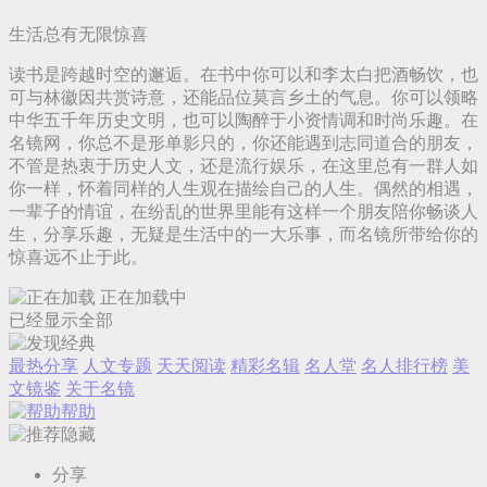
生活总有无限惊喜
读书是跨越时空的邂逅。在书中你可以和李太白把酒畅饮，也
可与林徽因共赏诗意，还能品位莫言乡土的气息。你可以领略
中华五千年历史文明，也可以陶醉于小资情调和时尚乐趣。在
名镜网，你总不是形单影只的，你还能遇到志同道合的朋友，
不管是热衷于历史人文，还是流行娱乐，在这里总有一群人如
你一样，怀着同样的人生观在描绘自己的人生。偶然的相遇，
一辈子的情谊，在纷乱的世界里能有这样一个朋友陪你畅谈人
生，分享乐趣，无疑是生活中的一大乐事，而名镜所带给你的
惊喜远不止于此。
正在加载中
已经显示全部
最热分享
人文专题
天天阅读
精彩名辑
名人堂
名人排行榜
美
文镜鉴
关于名镜
帮助
隐藏
分享