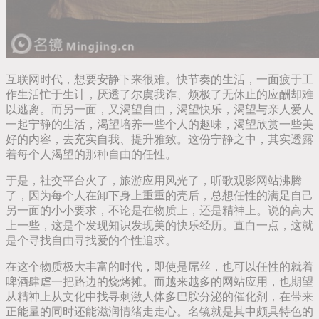
互联网时代，想要安静下来很难。快节奏的生活，一面疲于工
作生活忙于生计，厌透了尔虞我诈、烦极了无休止的应酬却难
以逃离。而另一面，又渴望自由，渴望快乐，渴望与亲人爱人
一起宁静的生活，渴望培养一些个人的趣味，渴望欣赏一些美
好的内容，去充实自我、提升雅致。这份宁静之中，其实透露
着每个人渴望的那种自由的任性。
于是，社交平台火了，旅游应用风光了，听歌观影网站沸腾
了，因为每个人在卸下身上重重的壳后，总想任性的满足自己
另一面的小小要求，不论是在物质上，还是精神上。说的高大
上一些，这是个发现知识发现美的快乐经历。直白一点，这就
是个寻找自由寻找爱的个性追求。
在这个物质极大丰富的时代，即使是屌丝，也可以任性的就着
啤酒肆虐一把路边的烧烤摊。而越来越多的网站应用，也期望
从精神上从文化中找寻刺激人体多巴胺分泌的催化剂，在带来
正能量的同时还能滋润情绪走走心。名镜就是其中颇具特色的