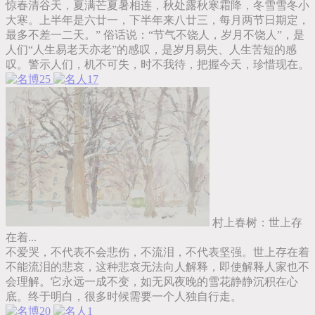
惊春清谷天，夏满芒夏暑相连，秋处露秋寒霜降，冬雪雪冬小
大寒。上半年是六廿一，下半年来八廿三，每月两节日期定，
最多不差一二天。” 俗话说：“节气不饶人，岁月不饶人”，是
人们“人生易老天亦老”的感叹，是岁月易失、人生苦短的感
叹。警示人们，机不可失，时不我待，把握今天，珍惜现在。
25
17
村上春树：世上存
在着...
不爱哭，不代表不会悲伤，不流泪，不代表坚强。世上存在着
不能流泪的悲哀，这种悲哀无法向人解释，即使解释人家也不
会理解。它永远一成不变，如无风夜晚的雪花静静沉积在心
底。终于明白，很多时候需要一个人独自行走。
20
1