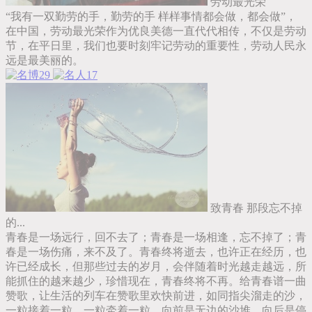
劳动最光荣
“我有一双勤劳的手，勤劳的手 样样事情都会做，都会做”，
在中国，劳动最光荣作为优良美德一直代代相传，不仅是劳动
节，在平日里，我们也要时刻牢记劳动的重要性，劳动人民永
远是最美丽的。
29
17
致青春 那段忘不掉
的...
青春是一场远行，回不去了；青春是一场相逢，忘不掉了；青
春是一场伤痛，来不及了。青春终将逝去，也许正在经历，也
许已经成长，但那些过去的岁月，会伴随着时光越走越远，所
能抓住的越来越少，珍惜现在，青春终将不再。给青春谱一曲
赞歌，让生活的列车在赞歌里欢快前进，如同指尖溜走的沙，
一粒接着一粒，一粒牵着一粒，向前是无边的沙堆，向后是停