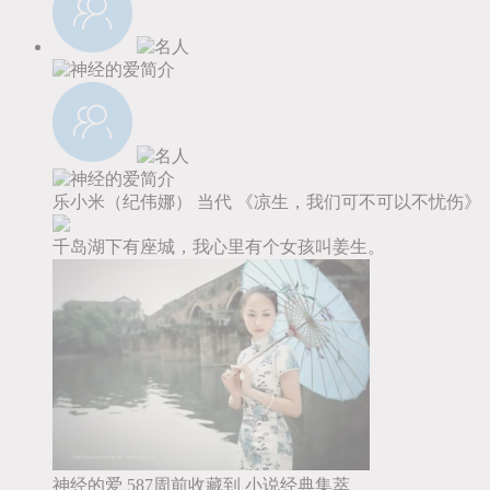
乐小米（纪伟娜）
当代
《凉生，我们可不可以不忧伤》
千岛湖下有座城，我心里有个女孩叫姜生。
神经的爱
587周前收藏到
小说经典集萃