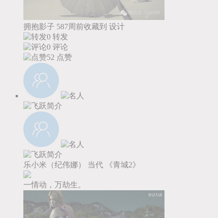
拥抱影子
587周前收藏到
设计
0 转发
0 评论
52
点赞
乐小米（纪伟娜）
当代
《青城2》
一情动，万劫生。