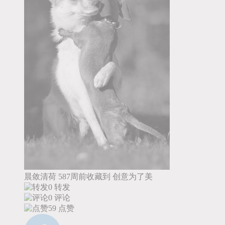
晨敛清荷
587周前收藏到
创意为了美
0 转发
0 评论
59
点赞