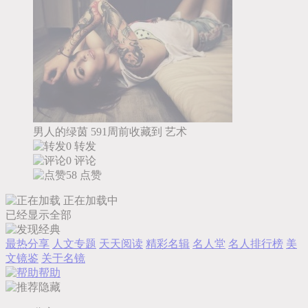
男人的绿茵
591周前收藏到
艺术
0 转发
0 评论
58
点赞
正在加载中
已经显示全部
最热分享
人文专题
天天阅读
精彩名辑
名人堂
名人排行榜
美
文镜鉴
关于名镜
帮助
隐藏