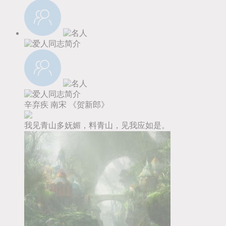
辛弃疾
南宋
《贺新郎》
我见青山多妩媚，料青山，见我应如是。