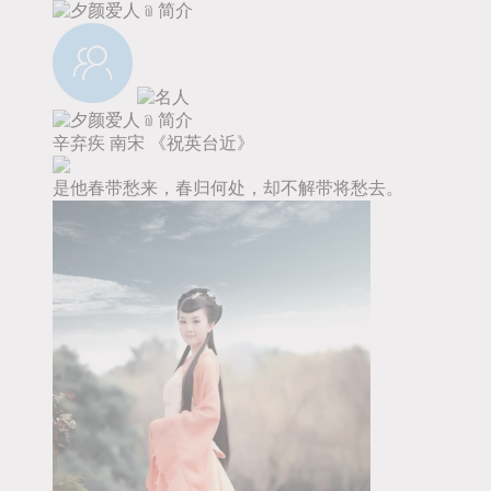
辛弃疾
南宋
《祝英台近》
是他春带愁来，春归何处，却不解带将愁去。