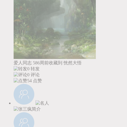
爱人同志
586周前收藏到
恍然大悟
0 转发
0 评论
54
点赞