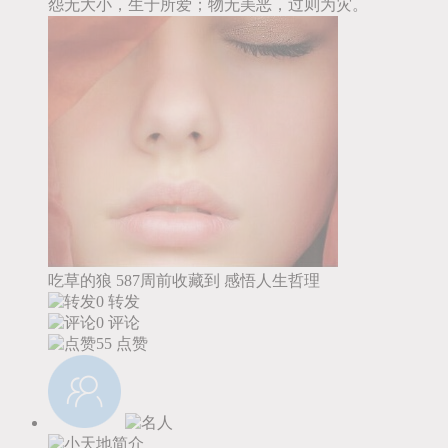
怨无大小，生于所爱；物无美恶，过则为灾。
吃草的狼
587周前收藏到
感悟人生哲理
0 转发
0 评论
55
点赞