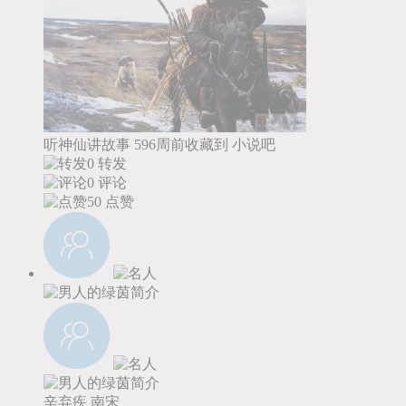
听神仙讲故事
596周前收藏到
小说吧
0 转发
0 评论
50
点赞
辛弃疾
南宋