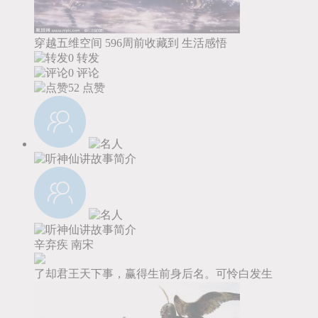
穿越五维空间
596周前收藏到
生活感悟
0 转发
0 评论
52
点赞
辛弃疾
南宋
了却君王天下事，赢得生前身后名。可怜白发生