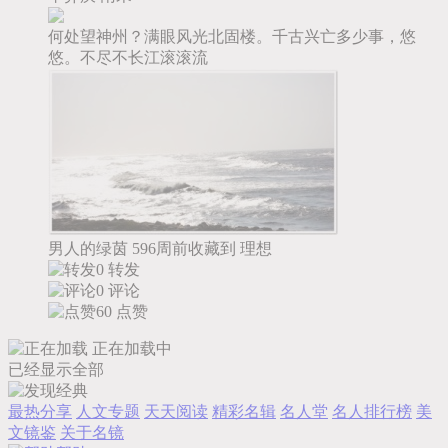
何处望神州？满眼风光北固楼。千古兴亡多少事，悠
悠。不尽不长江滚滚流
男人的绿茵
596周前收藏到
理想
0 转发
0 评论
60
点赞
正在加载中
已经显示全部
最热分享
人文专题
天天阅读
精彩名辑
名人堂
名人排行榜
美
文镜鉴
关于名镜