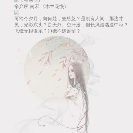
辛弃疾
南宋
《木兰花慢》
可怜今夕月，向何处，去悠悠？是别有人间，那边才
见，光影东头？是天外。空汗漫，但长风浩浩送中秋？
飞镜无根谁系？姮娥不嫁谁留？