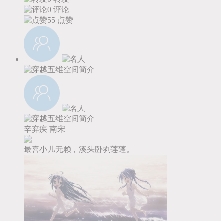
0 评论
55
点赞
辛弃疾
南宋
最喜小儿无赖，溪头卧剥莲蓬。