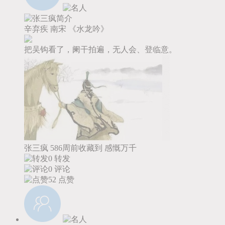
辛弃疾
南宋
《水龙吟》
把吴钩看了，阑干拍遍，无人会、登临意。
张三疯
586周前收藏到
感慨万千
0 转发
0 评论
52
点赞