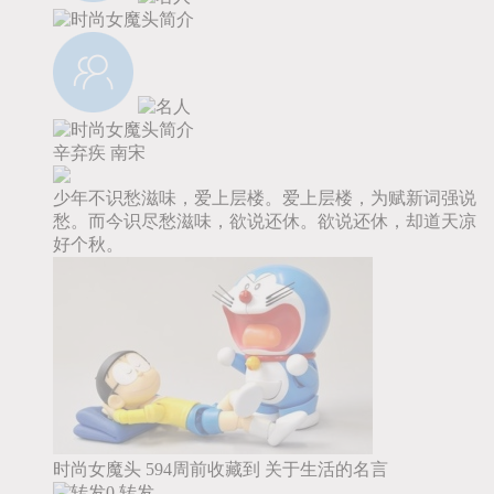
辛弃疾
南宋
少年不识愁滋味，爱上层楼。爱上层楼，为赋新词强说
愁。而今识尽愁滋味，欲说还休。欲说还休，却道天凉
好个秋。
时尚女魔头
594周前收藏到
关于生活的名言
0 转发