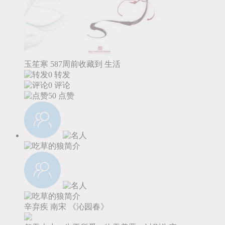
玉笙寒
587周前收藏到
生活
0 转发
0 评论
50
点赞
辛弃疾
南宋
《沁园春》