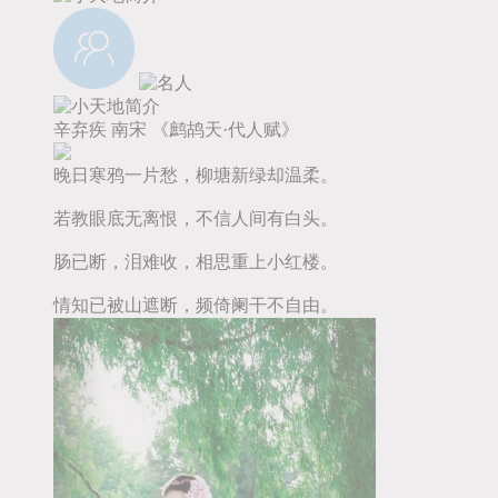
辛弃疾
南宋
《鹧鸪天·代人赋》
晚日寒鸦一片愁，柳塘新绿却温柔。
若教眼底无离恨，不信人间有白头。
肠已断，泪难收，相思重上小红楼。
情知已被山遮断，频倚阑干不自由。