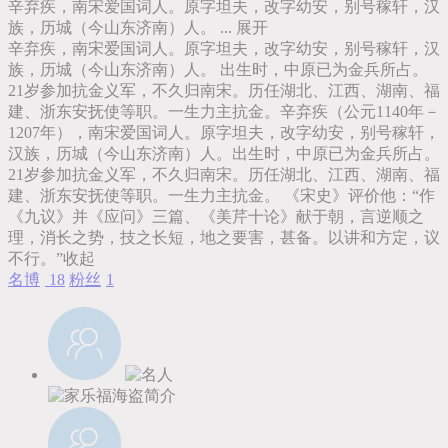
辛弃疾，南宋爱国词人。原字坦夫，改字幼安，别号稼轩，汉
族，历城（今山东济南）人。 ...
展开
辛弃疾，南宋爱国词人。原字坦夫，改字幼安，别号稼轩，汉
族，历城（今山东济南）人。 出生时，中原已为金兵所占。
21岁参加抗金义军，不久归南宋。历任湖北、江西、湖南、福
建、浙东安抚使等职。一生力主抗金。辛弃疾（公元1140年－
1207年），南宋爱国词人。原字坦夫，改字幼安，别号稼轩，
汉族，历城（今山东济南）人。出生时，中原已为金兵所占。
21岁参加抗金义军，不久归南宋。历任湖北、江西、湖南、福
建、浙东安抚使等职。一生力主抗金。 《宋史》评价他：“作
《九议》并《应问》三篇、《美芹十论》献于朝，言逆顺之
理，消长之势，技之长短，地之要害，甚备。以讲和方定，议
不行。”
收起
名博
18
粉丝
1