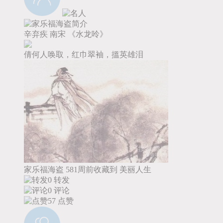
辛弃疾
南宋
《水龙呤》
倩何人唤取，红巾翠袖，搵英雄泪
家乐福海盗
581周前收藏到
美丽人生
0 转发
0 评论
57
点赞