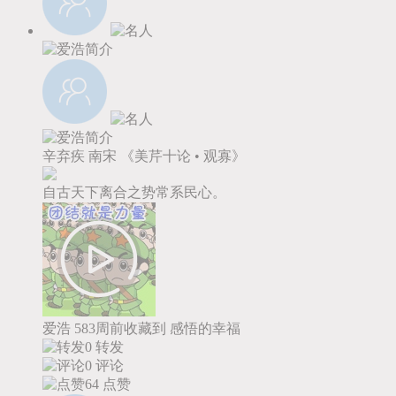
辛弃疾
南宋
《美芹十论 • 观寡》
自古天下离合之势常系民心。
爱浩
583周前收藏到
感悟的幸福
0 转发
0 评论
64
点赞