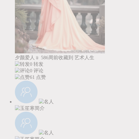
夕颜爱人﹫
586周前收藏到
艺术人生
0 转发
0 评论
61
点赞